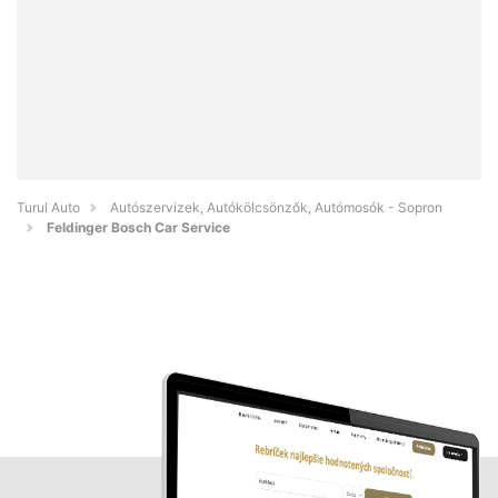
Turul Auto
Autószervizek, Autókölcsönzők, Autómosók - Sopron
Feldinger Bosch Car Service