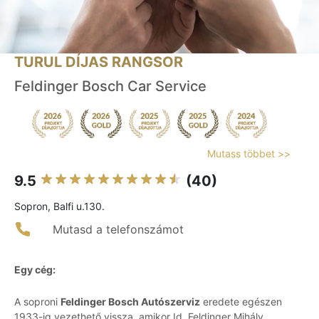
TURUL DÍJAS RANGSOR
Feldinger Bosch Car Service
Mutass többet >>
9.5
(40)
Sopron, Balfi u.130.
Mutasd a telefonszámot
Egy cég:
A soproni
Feldinger Bosch Autószerviz
eredete egészen
1933-ig vezethető vissza, amikor Id. Feldinger Mihály