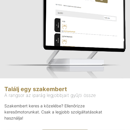
Találj egy szakembert
A rangsor az iparág legjobbjait gyűjti össze
Szakembert keres a közelébe? Ellenőrizze
keresőmotorunkat. Csak a legjobb szolgáltatásokat
használja!