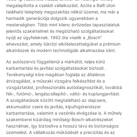
megalapította a családi vállalkozást. Azóta a Balfi úton
található telephely megszakítás nélkül üzemel, ma már a
harmadik generációja dolgozik ugyanebben a
mesterségben. Több mint kilenc évtizedes tapasztalatuk
jelentős szakértelmet és megbízható szolgáltatásokat
nyújt az ügyfeleknek. 1992 óta viselik a „Bosch”
elnevezést, amely tükrözi elkötelezettségüket a prémium
alkatrészek és modern technológiák alkalmazása iránt.
Az autószerviz függetlenül a márkától, teljes körű
karbantartási és javítási szolgáltatásokat biztosít.
Tevékenységi köre magában foglalja az általános
átvizsgálást, a műszaki vizsgára felkészítést és a
vizsgáztatást, professzionális autódiagnosztikát, továbbá
fék-, futómű-, lengéscsillapító-, váltó- és kuplungjavítást.
A szolgáltatások között megtalálható az olajcsere,
akkumulátor csere és javítás, kipufogórendszer
karbantartása, valamint a vezérlés elvégzése is. A műhely
szakemberei kizárólag minőségi Bosch-alkatrészeket
használnak, így biztosítva a hosszú távú és biztonságos
üzemelést. A vállalkozás működését a precizitás és az