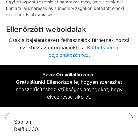
ügyfélközpontú szemlélet határozza meg, amit a szakmai
kamarai elismerések és a mestervizsgákon betöltött elnöki
szerepük is alátámaszt.
Ellenőrzött weboldalak
Csak a bejelentkezett felhasználók férhetnek hozzá
ezekhez az információkhoz.
Kattints ide a
bejelentkezéshez.
Ez az Ön vállalkozása
?
Gratulálunk!
Ellenőrizze le, hogyan szerezhet
népszerűsítéshez szükséges anyagokat, hogy
élvezhesse sikerét.
Sopron
Balfi u.130.