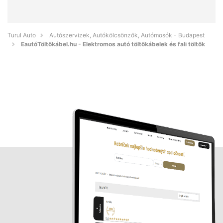
Turul Auto
Autószervizek, Autókölcsönzők, Autómosók - Budapest
EautóTöltőkábel.hu - Elektromos autó töltőkábelek és fali töltők