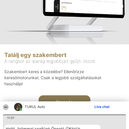
Találj egy szakembert
A rangsor az iparág legjobbjait gyűjti össze
Szakembert keres a közelébe? Ellenőrizze
keresőmotorunkat. Csak a legjobb szolgáltatásokat
használja!
Keresés
TURUL Auto
Live chat
11:57
Helló, örömmel segítünk Önnek! 🙂Kérjük,