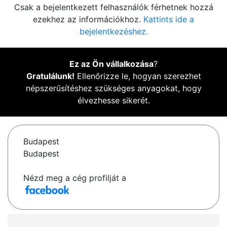
Csak a bejelentkezett felhasználók férhetnek hozzá
ezekhez az információkhoz.
Kattints ide a
bejelentkezéshez.
Ez az Ön vállalkozása
?
Gratulálunk!
Ellenőrizze le, hogyan szerezhet
népszerűsítéshez szükséges anyagokat, hogy
élvezhesse sikerét.
Budapest
Budapest
Nézd meg a cég profilját a