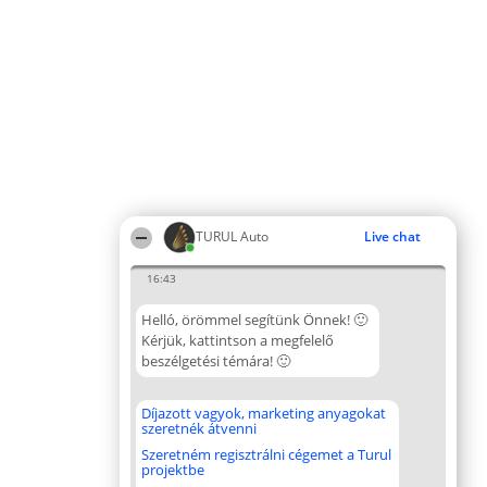
TURUL Auto
Live chat
16:43
Helló, örömmel segítünk Önnek! 🙂
Kérjük, kattintson a megfelelő
beszélgetési témára! 🙂
Díjazott vagyok, marketing anyagokat
szeretnék átvenni
Szeretném regisztrálni cégemet a Turul
projektbe