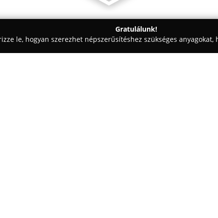
Gratulálunk!
rizze le, hogyan szerezhet népszerűsítéshez szükséges anyagokat, h
mosók - Budaörs
Eufoliatech
Egy cég:
Eufoliatech
Budaörsön, a Rákócz
valamint autófóliázás területé
Szolgáltatási körébe tartozik az
valamint az ezekhez kapcsolód
Mutass többet >>
teljes körű átalakulást és véd
Eufoliatech
kiemelkedően magas
amelyekre 6 év garanciát nyújt,