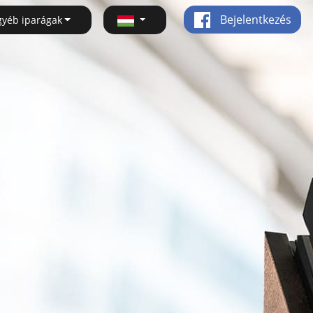
Bejelentkezés
gyéb iparágak