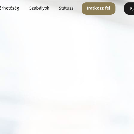
érhetőség
Szabályok
Státusz
Iratkozz fel
E