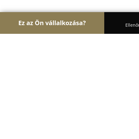
Ez az Ön vállalkozása?
Ellenő
Turul Auto
Autószervizek, Autókölcsönzők, Autó
Eufoliatech
9.2
(43)
Budaörs, Rákóczi u. 1