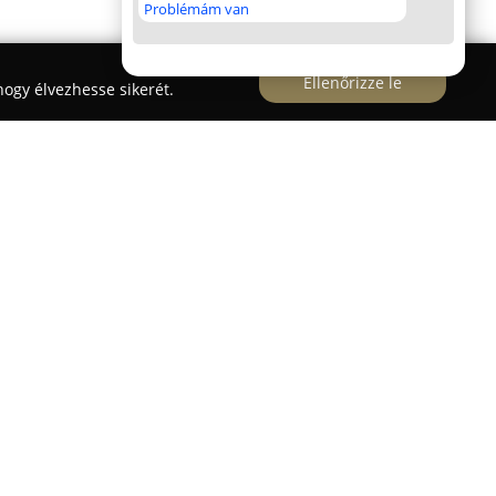
Problémám van
Ellenőrizze le
ogy élvezhesse sikerét.
i utca 1. szám alatt működik, és az autóápolás,
n elismert szakmai szereplőnek számít.
 autóüveg-fóliázás, a karosszéria fóliázás,
ó esztétikai és védelmi megoldások, amelyek
elmet kínálnak a járművek számára.
 minőségű LLUMAR autófóliákkal dolgozik,
 ezzel biztosítva az ügyfelek számára a