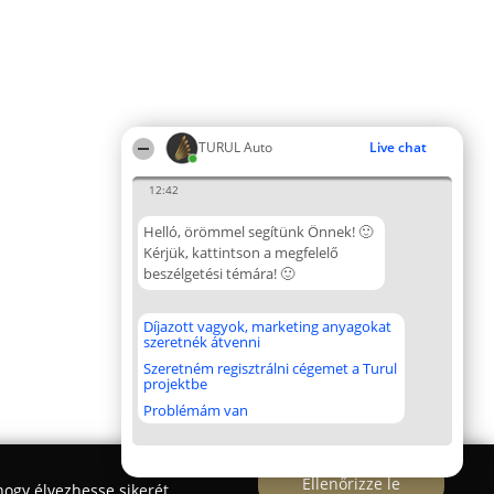
TURUL Auto
Live chat
12:42
Helló, örömmel segítünk Önnek! 🙂
Kérjük, kattintson a megfelelő
beszélgetési témára! 🙂
Díjazott vagyok, marketing anyagokat
szeretnék átvenni
Szeretném regisztrálni cégemet a Turul
projektbe
Problémám van
Ellenőrizze le
ogy élvezhesse sikerét.