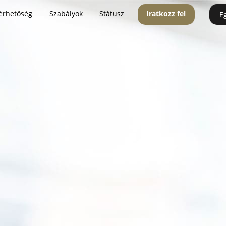
érhetőség
Szabályok
Státusz
Iratkozz fel
E