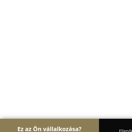
Ez az Ön vállalkozása?
Ellenő