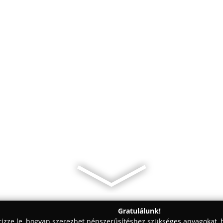
Gratulálunk!
rizze le, hogyan szerezhet népszerűsítéshez szükséges anyagokat, h