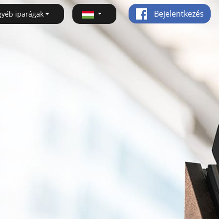
Bejelentkezés
gyéb iparágak