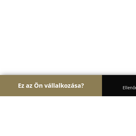
Ez az Ön vállalkozása?
Ellenő
Turul Auto
Autószervizek, Autókölcsönzők, Aut
CITROËN Peugeot szervíz