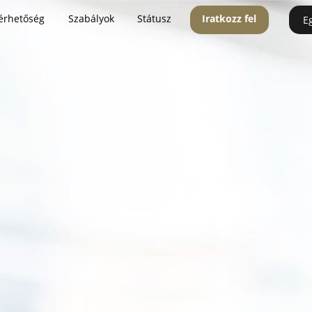
érhetőség
Szabályok
Státusz
Iratkozz fel
E