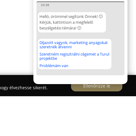
03:38
Helló, örömmel segítünk Önnek! 🙂
Kérjük, kattintson a megfelelő
beszélgetési témára! 🙂
Díjazott vagyok, marketing anyagokat
szeretnék átvenni
Szeretném regisztrálni cégemet a Turul
projektbe
Problémám van
Ellenőrizze le
ogy élvezhesse sikerét.