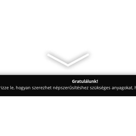
Gratulálunk!
rizze le, hogyan szerezhet népszerűsítéshez szükséges anyagokat, h
ómosók - Budapest
CITROËN Peugeot szervíz