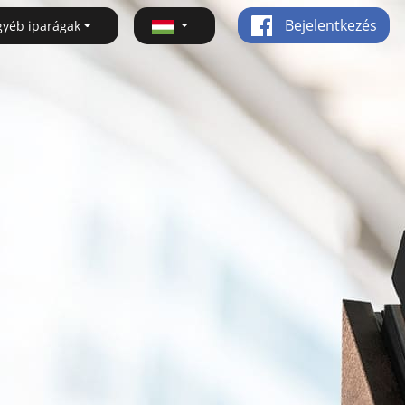
Bejelentkezés
gyéb iparágak