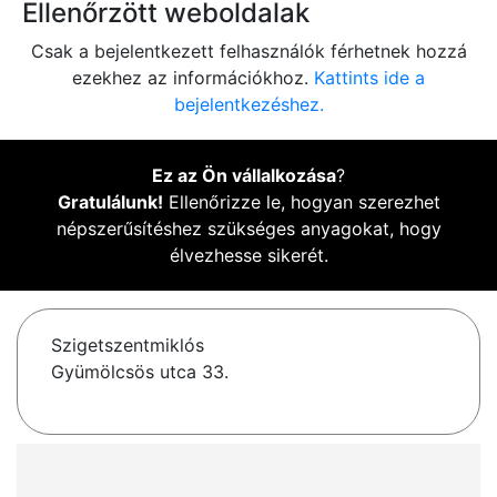
Ellenőrzött weboldalak
Csak a bejelentkezett felhasználók férhetnek hozzá
ezekhez az információkhoz.
Kattints ide a
bejelentkezéshez.
Ez az Ön vállalkozása
?
Gratulálunk!
Ellenőrizze le, hogyan szerezhet
népszerűsítéshez szükséges anyagokat, hogy
élvezhesse sikerét.
Szigetszentmiklós
Gyümölcsös utca 33.