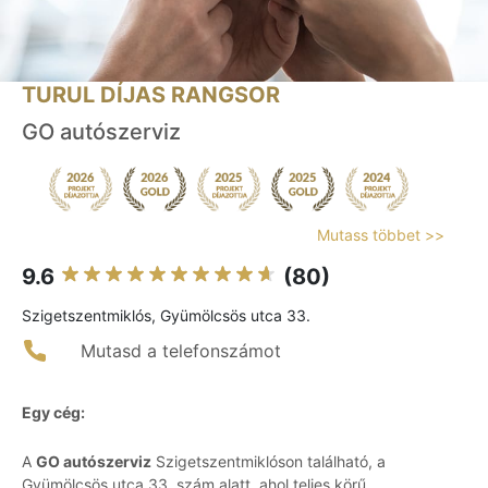
TURUL DÍJAS RANGSOR
GO autószerviz
Mutass többet >>
9.6
(80)
Szigetszentmiklós, Gyümölcsös utca 33.
Mutasd a telefonszámot
Egy cég:
A
GO autószerviz
Szigetszentmiklóson található, a
Gyümölcsös utca 33. szám alatt, ahol teljes körű