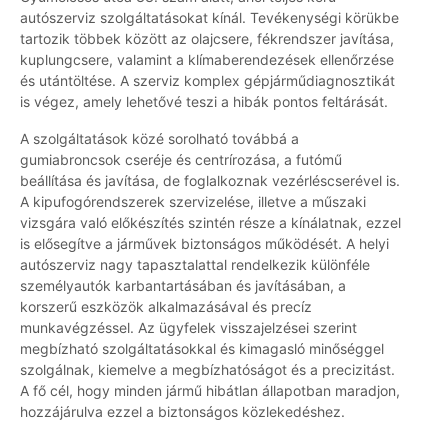
autószerviz szolgáltatásokat kínál. Tevékenységi körükbe
tartozik többek között az olajcsere, fékrendszer javítása,
kuplungcsere, valamint a klímaberendezések ellenőrzése
és utántöltése. A szerviz komplex gépjárműdiagnosztikát
is végez, amely lehetővé teszi a hibák pontos feltárását.
A szolgáltatások közé sorolható továbbá a
gumiabroncsok cseréje és centrírozása, a futómű
beállítása és javítása, de foglalkoznak vezérléscserével is.
A kipufogórendszerek szervizelése, illetve a műszaki
vizsgára való előkészítés szintén része a kínálatnak, ezzel
is elősegítve a járművek biztonságos működését. A helyi
autószerviz nagy tapasztalattal rendelkezik különféle
személyautók karbantartásában és javításában, a
korszerű eszközök alkalmazásával és precíz
munkavégzéssel. Az ügyfelek visszajelzései szerint
megbízható szolgáltatásokkal és kimagasló minőséggel
szolgálnak, kiemelve a megbízhatóságot és a precizitást.
A fő cél, hogy minden jármű hibátlan állapotban maradjon,
hozzájárulva ezzel a biztonságos közlekedéshez.