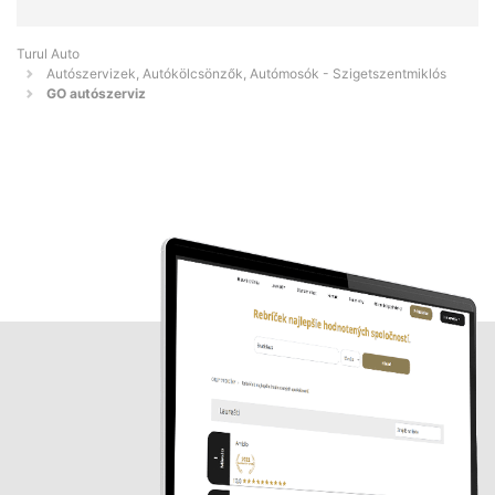
Turul Auto
Autószervizek, Autókölcsönzők, Autómosók - Szigetszentmiklós
GO autószerviz