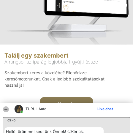
Találj egy szakembert
A rangsor az iparág legjobbjait gyűjti össze
Szakembert keres a közelébe? Ellenőrizze
keresőmotorunkat. Csak a legjobb szolgáltatásokat
használja!
Keresés
TURUL Auto
Live chat
05:40
Helló, örömmel segítünk Önnek! 🙂Kérjük,