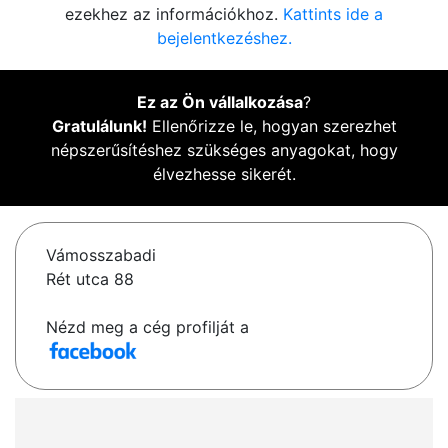
ezekhez az információkhoz.
Kattints ide a
bejelentkezéshez.
Ez az Ön vállalkozása
?
Gratulálunk!
Ellenőrizze le, hogyan szerezhet
népszerűsítéshez szükséges anyagokat, hogy
élvezhesse sikerét.
Vámosszabadi
Rét utca 88
Nézd meg a cég profilját a