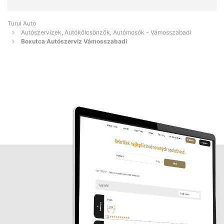
Turul Auto
Autószervizek, Autókölcsönzők, Autómosók - Vámosszabadi
Boxutca Autószerviz Vámosszabadi