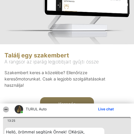
Találj egy szakembert
A rangsor az iparág legjobbjait gyűjti össze
Szakembert keres a közelébe? Ellenőrizze
keresőmotorunkat. Csak a legjobb szolgáltatásokat
használja!
Keresés
TURUL Auto
Live chat
13:25
Helló, örömmel segítünk Önnek! 🙂Kérjük,