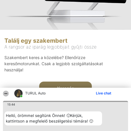
Találj egy szakembert
A rangsor az iparág legjobbjait gyűjti össze
Szakembert keres a közelébe? Ellenőrizze
keresőmotorunkat. Csak a legjobb szolgáltatásokat
használja!
Keresés
TURUL Auto
Live chat
15:44
Helló, örömmel segítünk Önnek! 🙂Kérjük,
kattintson a megfelelő beszélgetési témára! 🙂