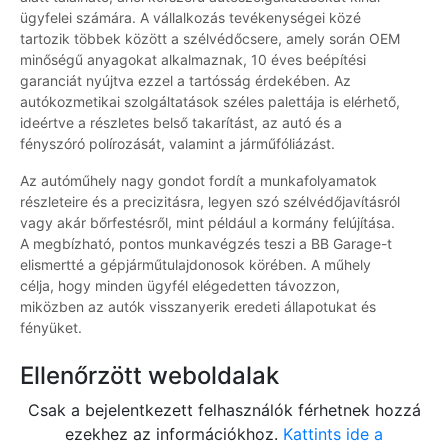
ügyfelei számára. A vállalkozás tevékenységei közé
tartozik többek között a szélvédőcsere, amely során OEM
minőségű anyagokat alkalmaznak, 10 éves beépítési
garanciát nyújtva ezzel a tartósság érdekében. Az
autókozmetikai szolgáltatások széles palettája is elérhető,
ideértve a részletes belső takarítást, az autó és a
fényszóró polírozását, valamint a járműfóliázást.
Az autóműhely nagy gondot fordít a munkafolyamatok
részleteire és a precizitásra, legyen szó szélvédőjavításról
vagy akár bőrfestésről, mint például a kormány felújítása.
A megbízható, pontos munkavégzés teszi a BB Garage-t
elismertté a gépjárműtulajdonosok körében. A műhely
célja, hogy minden ügyfél elégedetten távozzon,
miközben az autók visszanyerik eredeti állapotukat és
fényüket.
Ellenőrzött weboldalak
Csak a bejelentkezett felhasználók férhetnek hozzá
ezekhez az információkhoz.
Kattints ide a