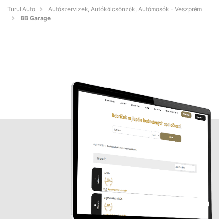
Turul Auto
Autószervizek, Autókölcsönzők, Autómosók - Veszprém
BB Garage