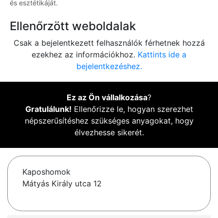
és esztétikáját.
Ellenőrzött weboldalak
Csak a bejelentkezett felhasználók férhetnek hozzá
ezekhez az információkhoz.
Kattints ide a
bejelentkezéshez.
Ez az Ön vállalkozása
?
Gratulálunk!
Ellenőrizze le, hogyan szerezhet
népszerűsítéshez szükséges anyagokat, hogy
élvezhesse sikerét.
Kaposhomok
Mátyás Király utca 12