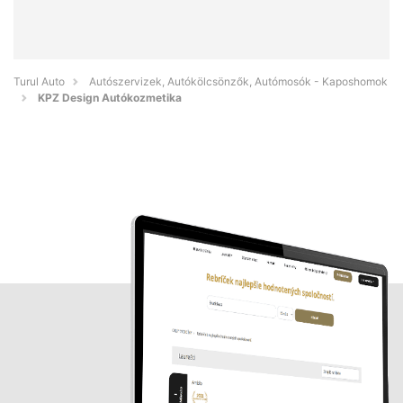
Turul Auto
Autószervizek, Autókölcsönzők, Autómosók - Kaposhomok
KPZ Design Autókozmetika