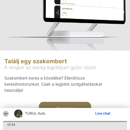
Találj egy szakembert
A rangsor az iparág legjobbjait gyűjti össze
Szakembert keres a közelébe? Ellenőrizze
keresőmotorunkat. Csak a legjobb szolgáltatásokat
használja!
Keresés
TURUL Auto
Live chat
02:54