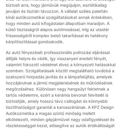
biztosít arra, hogy járművük megújuljon, esztétikailag
javuljon és tisztán távozzon. A vállalat széles palettán
kínál autókozmetikai szolgáltatásokat annak érdekében,
hogy minden autó kifogástalan állapotban maradjon. A
külső tisztaságról alapos autómosással, míg az utastér
frissességéről komplex belső takarítással és hatékony
kárpittisztítással gondoskodik.
Az autó fényezését professzionális polírozási eljárással
állítják helyre és védik, így visszanyeri eredeti fényét,
valamint fokozott védelmet élvez a környezeti hatásokkal
szemben. Szolgáltatásaik között megtalálható továbbá a
szakszerű horpadás javítás és a lámpafelújítás, amelyek
hozzájárulnak a jármű megjelenésének és működésének
megőrzéséhez. Különösen nagy hangsúlyt fektetnek a
tartós védelemre, ezért a kerámia bevonat felvitelét is
biztosítják, amely hosszú távú csillogást és könnyebb
tisztíthatóságot garantál a karosszériának. A KPZ Design
Autókozmetika a magas szintű minőség mellett
elkötelezett, minden gépjárművet nagy odafigyeléssel és
részletességgel kezel, elősegítve az autók értékállóságát