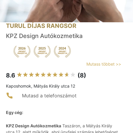
TURUL DÍJAS RANGSOR
KPZ Design Autókozmetika
Mutass többet >>
8.6
(8)
Kaposhomok, Mátyás Király utca 12
Mutasd a telefonszámot
Egy cég:
KPZ Design Autókozmetika
Taszáron, a Mátyás Király
utca 12. alatt működik, ahol ügyfelei számára lehetőséget