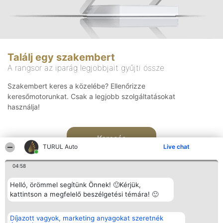
Találj egy szakembert
A rangsor az iparág legjobbjait gyűjti össze
Szakembert keres a közelébe? Ellenőrizze
keresőmotorunkat. Csak a legjobb szolgáltatásokat
használja!
Keresés
TURUL Auto
Live chat
04:58
Helló, örömmel segítünk Önnek! 🙂Kérjük,
kattintson a megfelelő beszélgetési témára! 🙂
Rangsorszervező
Népszavazás
Elérhetőség
Díjazott vagyok, marketing anyagokat szeretnék
SC Beautiful Company S.R.L.
Nyertesek
Elérhetőség