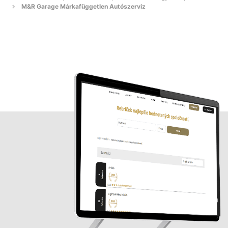
M&R Garage Márkafüggetlen Autószerviz