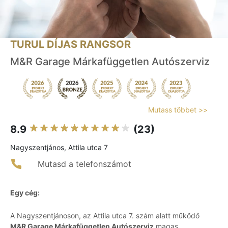
TURUL DÍJAS RANGSOR
M&R Garage Márkafüggetlen Autószerviz
Mutass többet >>
8.9
(23)
Nagyszentjános, Attila utca 7
Mutasd a telefonszámot
Egy cég:
A Nagyszentjánoson, az Attila utca 7. szám alatt működő
M&R Garage Márkafüggetlen Autószerviz
magas