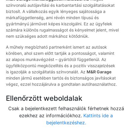
színvonalú autójavítási és karbantartási szolgáltatásokat
biztosít. A vállalkozás egyik lényeges sajátossága a
márkafüggetlenség, ami révén minden típusú és
gyártmányú járművet képes kiszolgálni. Ez az ügyfelek
számára különös rugalmasságot és kényelmet jelent, mivel
nem szükséges adott márkához kötődniük.
A műhely megbízható partnerként ismert az autósok
körében, ahol szem előtt tartják a pontosságot, valamint
az alapos munkavégzést – gyártótól függetlenül. Az
ügyfélközpontú megközelítés és a pozitív visszajelzések
is igazolják a szolgáltatás színvonalát. Az
M&R Garage
minden jármű esetében tartós és biztonságos javításokat
végez, ezzel hozzájárulva a gondtalan autóhasználathoz.
Ellenőrzött weboldalak
Csak a bejelentkezett felhasználók férhetnek hozzá
ezekhez az információkhoz.
Kattints ide a
bejelentkezéshez.