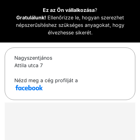
Ez az Ön vállalkozása
?
Gratulálunk!
Ellenőrizze le, hogyan szerezhet
népszerűsítéshez szükséges anyagokat, hogy
élvezhesse sikerét.
Nagyszentjános
Attila utca 7
Nézd meg a cég profilját a