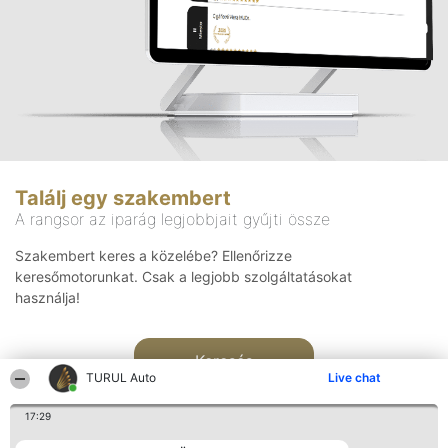
Találj egy szakembert
A rangsor az iparág legjobbjait gyűjti össze
Szakembert keres a közelébe? Ellenőrizze
keresőmotorunkat. Csak a legjobb szolgáltatásokat
használja!
Keresés
TURUL Auto
Live chat
17:29