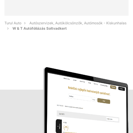
Turul Auto
Autószervizek, Autókölcsönzők, Autómosók - Kiskunhalas
W & T Autófóliázás Soltvadkert