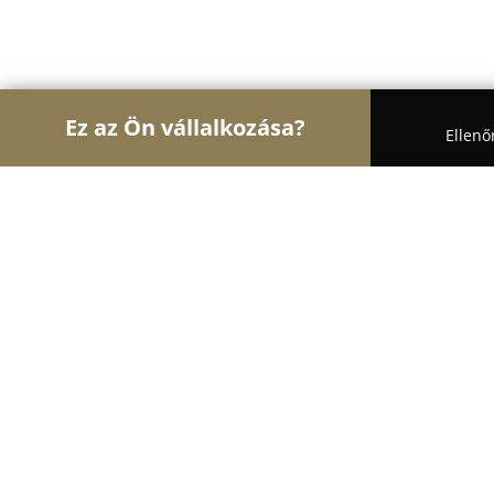
Ez az Ön vállalkozása?
Ellenő
Turul Auto
Autószervizek, Autókölcsönzők, Aut
GMK Autószervíz Kft.
9.8
(35)