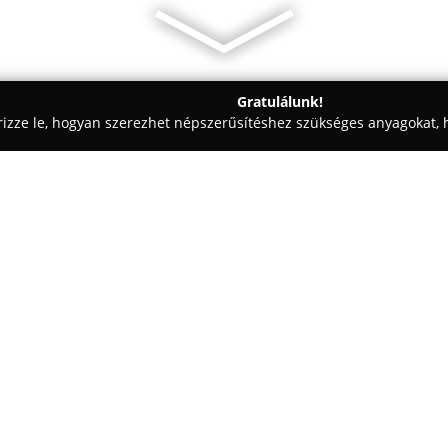
Gratulálunk!
rizze le, hogyan szerezhet népszerűsítéshez szükséges anyagokat, h
ómosók - Hegyháthodász
GMK Autószervíz Kft.
Egy cég:
A
GMK Autószervíz Kft.
Nádasd 
helyezkedik el, ahol korszerű 
végez. A vállalat legfontosabb 
vevők igényeit, a legrégebbi au
Mutass többet >>
Szolgáltatásai közé tartozik a 
gumiszerelés, a centírozás, tov