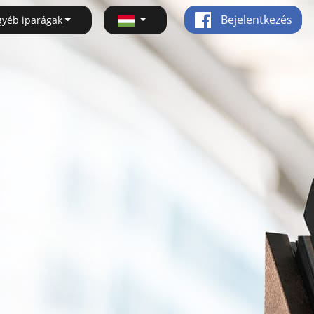
Bejelentkezés
gyéb iparágak