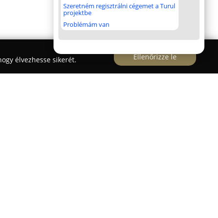
Szeretném regisztrálni cégemet a Turul
projektbe
Problémám van
Ellenőrizze le
ogy élvezhesse sikerét.
területén, a Petőfi Sándor út 100. szám alatt
gépjárműjavítási és karbantartási tevékenységeket
célkitűzése, hogy magas színvonalon elégítse ki a
tóktól egészen a legújabb típusokig terjedően.
márkafüggetlen autószervizelés, valamint a
ábbá az autóklíma javítása és karbantartása is.