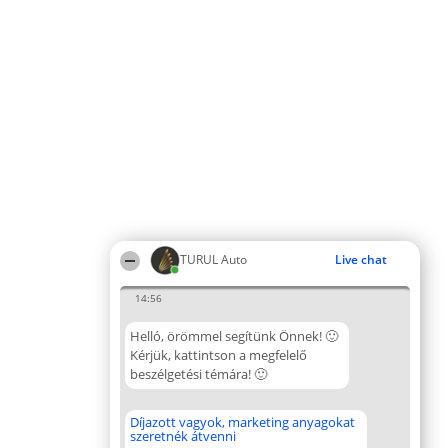
TURUL Auto
Live chat
14:56
Helló, örömmel segítünk Önnek! 🙂
Kérjük, kattintson a megfelelő
beszélgetési témára! 🙂
Díjazott vagyok, marketing anyagokat
szeretnék átvenni