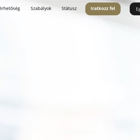
érhetőség
Szabályok
Státusz
Iratkozz fel
E