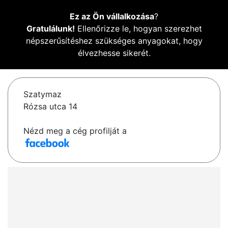
Ez az Ön vállalkozása
?
Gratulálunk!
Ellenőrizze le, hogyan szerezhet
népszerűsítéshez szükséges anyagokat, hogy
élvezhesse sikerét.
Szatymaz
Rózsa utca 14
Nézd meg a cég profilját a