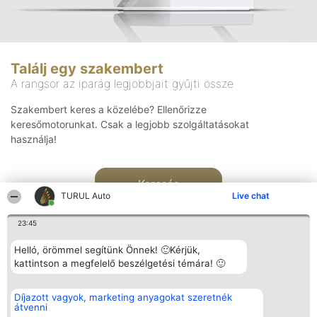
Találj egy szakembert
A rangsor az iparág legjobbjait gyűjti össze
Szakembert keres a közelébe? Ellenőrizze
keresőmotorunkat. Csak a legjobb szolgáltatásokat
használja!
Keresés
TURUL Auto
Live chat
23:45
Helló, örömmel segítünk Önnek! 🙂Kérjük,
kattintson a megfelelő beszélgetési témára! 🙂
Rangsorszervező
Népszavazás
Elérhetőség
Díjazott vagyok, marketing anyagokat szeretnék
SC Beautiful Company S.R.L.
Nyertesek
Elérhetőség
átvenni
Bulevardul Aleea Timișul De
Az összes