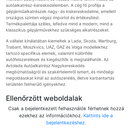
autóalkatrész-kereskedelemben. A cég fő profilja a
gépjárműalkatrészek nagy- és kiskereskedelme, emellett
országos szinten végez importot és értékesítést.
Termékpalettája széles, lefedve mind a modern, mind a
klasszikus gépjárművekhez szükséges alkatrészeket.
A vállalat kínálatában kiemeltek a Lada, Skoda, Wartburg,
Trabant, Moszkvics, UAZ, GAZ és Volga modellekhez
tartozó specifikus elemek, valamint különféle
autófelszerelések és kiegészítők is megtalálhatók. Az
Avtolada Autóalkatrész Nagykereskedés
megbízhatóságról és szakértelemről ismert, és minőségi
megoldásokat kínál az autószerelés, illetve karbantartás
területén felmerülő igényekhez.
Ellenőrzött weboldalak
Csak a bejelentkezett felhasználók férhetnek hozzá
ezekhez az információkhoz.
Kattints ide a
bejelentkezéshez.