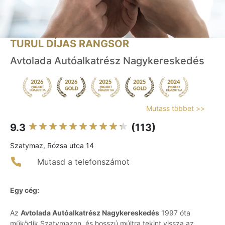
TURUL DÍJAS RANGSOR
Avtolada Autóalkatrész Nagykereskedés
Mutass többet >>
9.3
(113)
Szatymaz, Rózsa utca 14
Mutasd a telefonszámot
Egy cég:
Az
Avtolada Autóalkatrész Nagykereskedés
1997 óta
működik Szatymazon, és hosszú múltra tekint vissza az