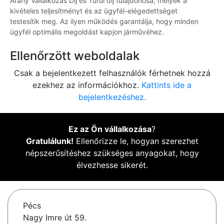
Arany Vállalkozás Díj és Turul díj tulajdonosa, melyek a
kivételes teljesítményt és az ügyfél-elégedettséget
testesítik meg. Az ilyen működés garantálja, hogy minden
ügyfél optimális megoldást kapjon járművéhez.
Ellenőrzött weboldalak
Csak a bejelentkezett felhasználók férhetnek hozzá
ezekhez az információkhoz.
Kattints ide a
bejelentkezéshez.
Ez az Ön vállalkozása
?
Gratulálunk!
Ellenőrizze le, hogyan szerezhet
népszerűsítéshez szükséges anyagokat, hogy
élvezhesse sikerét.
Pécs
Nagy Imre út 59.