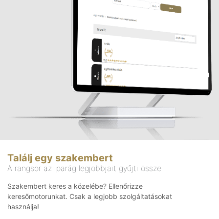
Találj egy szakembert
A rangsor az iparág legjobbjait gyűjti össze
Szakembert keres a közelébe? Ellenőrizze
keresőmotorunkat. Csak a legjobb szolgáltatásokat
használja!