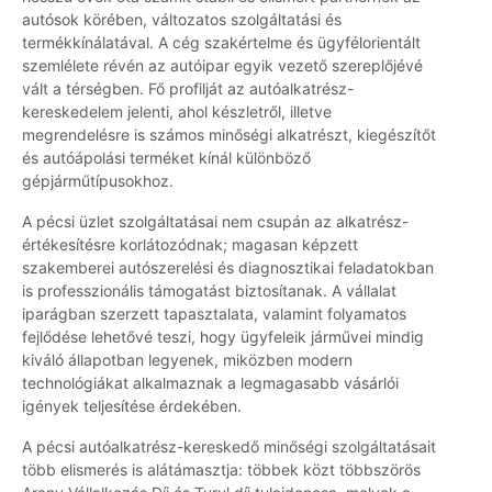
autósok körében, változatos szolgáltatási és
termékkínálatával. A cég szakértelme és ügyfélorientált
szemlélete révén az autóipar egyik vezető szereplőjévé
vált a térségben. Fő profilját az autóalkatrész-
kereskedelem jelenti, ahol készletről, illetve
megrendelésre is számos minőségi alkatrészt, kiegészítőt
és autóápolási terméket kínál különböző
gépjárműtípusokhoz.
A pécsi üzlet szolgáltatásai nem csupán az alkatrész-
értékesítésre korlátozódnak; magasan képzett
szakemberei autószerelési és diagnosztikai feladatokban
is professzionális támogatást biztosítanak. A vállalat
iparágban szerzett tapasztalata, valamint folyamatos
fejlődése lehetővé teszi, hogy ügyfeleik járművei mindig
kiváló állapotban legyenek, miközben modern
technológiákat alkalmaznak a legmagasabb vásárlói
igények teljesítése érdekében.
A pécsi autóalkatrész-kereskedő minőségi szolgáltatásait
több elismerés is alátámasztja: többek közt többszörös