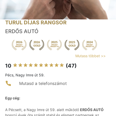
TURUL DÍJAS RANGSOR
ERDŐS AUTÓ
Mutass többet >>
10
(47)
Pécs, Nagy Imre út 59.
Mutasd a telefonszámot
Egy cég:
A Pécsett, a Nagy Imre út 59. alatt működő
ERDŐS AUTÓ
hosszú évek óta számít stabil és elismert partnernek az