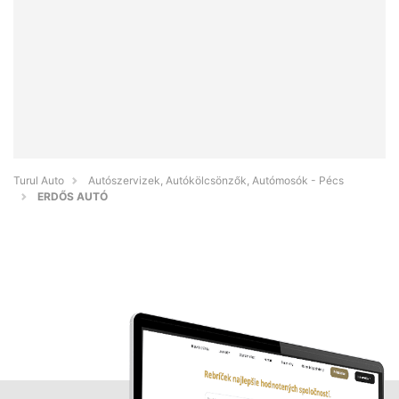
Turul Auto
Autószervizek, Autókölcsönzők, Autómosók - Pécs
ERDŐS AUTÓ