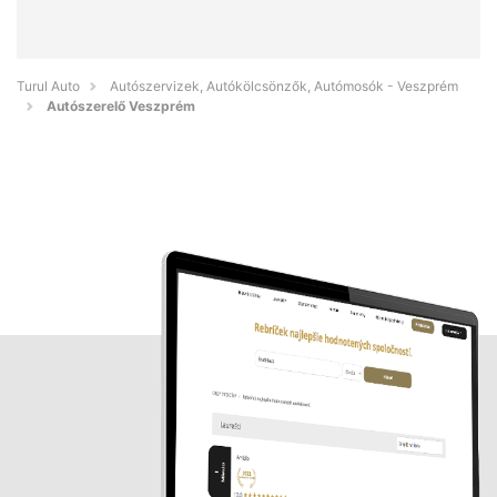
Turul Auto
Autószervizek, Autókölcsönzők, Autómosók - Veszprém
Autószerelő Veszprém