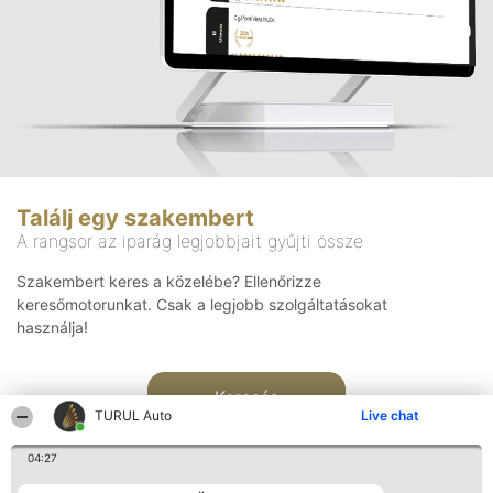
Találj egy szakembert
A rangsor az iparág legjobbjait gyűjti össze
Szakembert keres a közelébe? Ellenőrizze
keresőmotorunkat. Csak a legjobb szolgáltatásokat
használja!
Keresés
TURUL Auto
Live chat
04:27