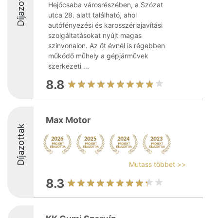
Díjazottak
Hejőcsaba városrészében, a Szózat
utca 28. alatt található, ahol
autófényezési és karosszériajavítási
szolgáltatásokat nyújt magas
színvonalon. Az öt évnél is régebben
működő műhely a gépjárművek
szerkezeti ...
8.8
Max Motor
Díjazottak
Mutass többet >>
8.3