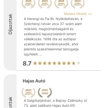
Mutass többet >>
Díjazottak
A Harangi és Fia Bt. Nyékládházán, a
Széchenyi István utca 37. szám alatt
működő, megbízhatóságáról és
széleskörű tapasztalatáról ismert
vállalkozás. 1998 óta az autóipar
szakterületén tevékenykedik, ahol
jelentős szakértelemmel támogatja
ügyfeleit. ...
8.7
Hajas Autó
Díjazottak
A Salgótarjánban, a Bajcsy-Zsilinszky út
73. alatt található Hajas Autó Kft.