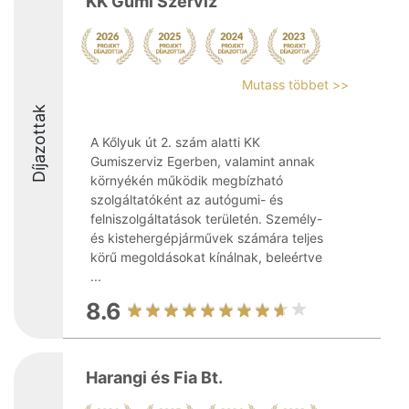
KK Gumi Szervíz
Mutass többet >>
Díjazottak
A Kőlyuk út 2. szám alatti KK
Gumiszerviz Egerben, valamint annak
környékén működik megbízható
szolgáltatóként az autógumi- és
felniszolgáltatások területén. Személy-
és kistehergépjárművek számára teljes
körű megoldásokat kínálnak, beleértve
...
8.6
Harangi és Fia Bt.