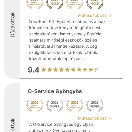
Díjazottak
Mutass többet >>
Neo-Rent Kft. Eger városában és annak
környékén tevékenykedő gépbérlési
szolgáltatóként ismert, amely ügyfelei
számára minőségi eszközök széles
kínálatával áll rendelkezésre. A cég
szolgáltatásai közé tartozik többek
között utánfutók, építőipari ...
9.4
Q-Service Gyöngyös
Mutass többet >>
Díjazottak
A Q-Service Gyöngyös egy olyan
autószerviz Gyöngyösön, amely