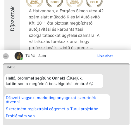
Díjazottak
A Hatvanban, a Forgács Simon utca 42.
szám alatt működő K és M Autójavító
Kft. 2011 óta biztosít megbízható
autójavítási és karbantartási
szolgáltatásokat ügyfelei számára. A
vállalkozás törekszik arra, hogy
professzionális szintű és precíz ...
TURUL Auto
Live chat
10
04:53
Helló, örömmel segítünk Önnek! 🙂Kérjük,
Rangsorszervező
Népszavazás
Elérhetőség
kattintson a megfelelő beszélgetési témára! 🙂
SC Beautiful Company S.R.L.
Nyertesek
Elérhetőség
Bulevardul Aleea Timișul De
Az összes
Sus Nr. 2, Bl. A30, Sc. A, Et.
díjazottak
4, Ap. 13
listája
Díjazott vagyok, marketing anyagokat szeretnék
Bukarest 53-238
Szabályok
átvenni
Adószám 36737675
Státusz
Szeretném regisztrálni cégemet a Turul projektbe
tel: +363 033 425 71
Polityka
Prywatności
Problémám van