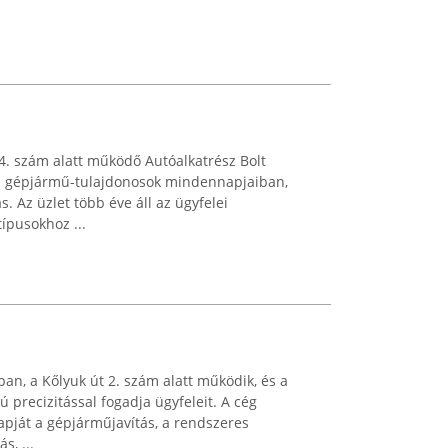
24. szám alatt működő Autóalkatrész Bolt
lyi gépjármű-tulajdonosok mindennapjaiban,
. Az üzlet több éve áll az ügyfelei
ípusokhoz ...
an, a Kőlyuk út 2. szám alatt működik, és a
 precizitással fogadja ügyfeleit. A cég
pját a gépjárműjavítás, a rendszeres
s, ...