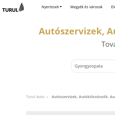
Nyertesek
Megyék és városok
El
Autószervizek, 
Tov
Turul Auto
Autószervizek, Autókölcsönzők, A