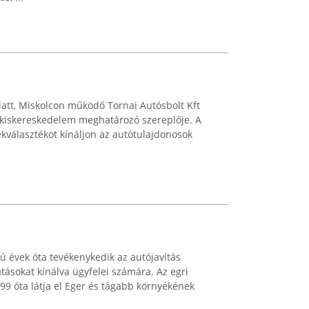
latt, Miskolcon működő Tornai Autósbolt Kft
-kiskereskedelem meghatározó szereplője. A
mékválasztékot kínáljon az autótulajdonosok
ú évek óta tevékenykedik az autójavítás
tásokat kínálva ügyfelei számára. Az egri
999 óta látja el Eger és tágabb környékének