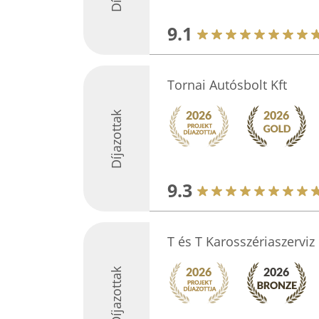
9.1
Tornai Autósbolt Kft
Díjazottak
9.3
T és T Karosszériaszerviz 
Díjazottak