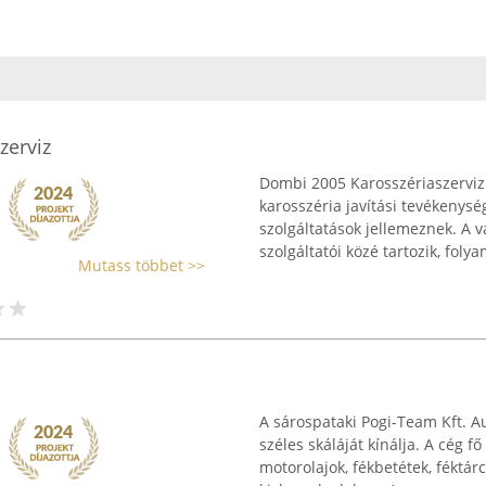
zerviz
Dombi 2005 Karosszériaszerviz
karosszéria javítási tevékenys
szolgáltatások jellemeznek. A v
szolgáltatói közé tartozik, folya
Mutass többet >>
A sárospataki Pogi-Team Kft. Au
széles skáláját kínálja. A cég f
motorolajok, fékbetétek, féktár