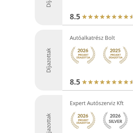
8.5
Autóalkatrész Bolt
Díjazottak
8.5
Expert Autószerviz Kft
Díjazottak