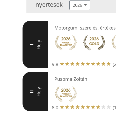
nyertesek
2026
Motorgumi szerelés, értékes
Hely
I
9.8
(
Pusoma Zoltán
Hely
II
8.0
(