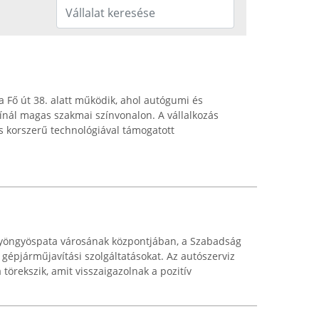
 Fő út 38. alatt működik, ahol autógumi és
kínál magas szakmai színvonalon. A vállalkozás
és korszerű technológiával támogatott
Gyöngyöspata városának központjában, a Szabadság
 gépjárműjavítási szolgáltatásokat. Az autószerviz
örekszik, amit visszaigazolnak a pozitív