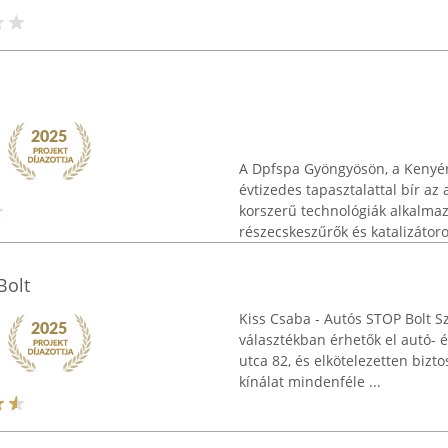
A Dpfspa Gyöngyösön, a Kenyérg
évtizedes tapasztalattal bír az
korszerű technológiák alkalmaz
részecskeszűrők és katalizátorok
Bolt
Kiss Csaba - Autós STOP Bolt S
választékban érhetők el autó- 
utca 82, és elkötelezetten bizto
kínálat mindenféle ...