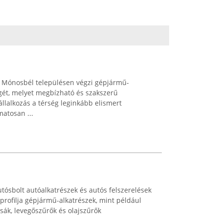
 Mónosbél településen végzi gépjármű-
égét, melyet megbízható és szakszerű
állalkozás a térség leginkább elismert
matosan ...
tósbolt autóalkatrészek és autós felszerelések
ő profilja gépjármű-alkatrészek, mint például
csák, levegőszűrők és olajszűrők