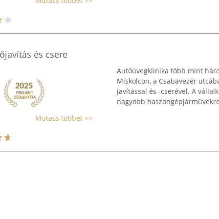
Mutass többet >>
őjavítás és csere
Autóüvegklinika több mint háro
Miskolcon, a Csabavezér utcába
javítással és -cserével. A válla
nagyobb haszongépjárművekre, 
Mutass többet >>