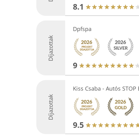
8.1
Dpfspa
Díjazottak
9
Kiss Csaba - Autós STOP 
Díjazottak
9.5