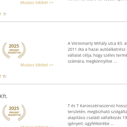
Mutass többet >>
A Vörösmarty Mihály utca 83. a
2011 óta a hazai autóalkatrész
vállalat célja, hogy széles ter
számára, megkönnyítve ...
Mutass többet >>
Kft.
T és T Karosszériaszerviz hossz
területén, megbízható szolgálta
alapítású családi vállalkozás 1
igényeit, ügyfélkörébe ...