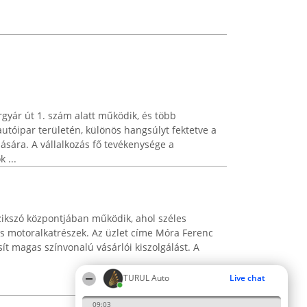
yár út 1. szám alatt működik, és több
 autóipar területén, különös hangsúlyt fektetve a
ására. A vállalkozás fő tevékenysége a
 ...
zikszó központjában működik, ahol széles
és motoralkatrészek. Az üzlet címe Móra Ferenc
sít magas színvonalú vásárlói kiszolgálást. A
TURUL Auto
Live chat
09:03