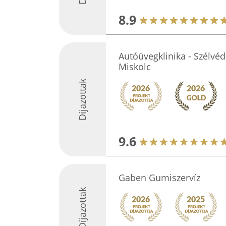
8.9
Autóüvegklinika - Szélvéd
Miskolc
Díjazottak
9.6
Gaben Gumiszervíz
Díjazottak