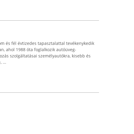
m és fél évtizedes tapasztalattal tevékenykedik
n, ahol 1988 óta foglalkozik autóüveg-
lkozás szolgáltatásai személyautókra, kisebb és
...