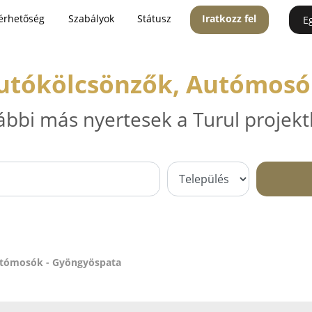
érhetőség
Szabályok
Státusz
Iratkozz fel
E
Autókölcsönzők, Autómosó
ábbi más nyertesek a Turul projekt
utómosók - Gyöngyöspata