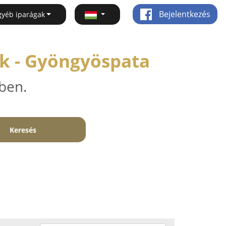
Bejelentkezés
gyéb iparágak
k - Gyöngyöspata
ben.
Keresés