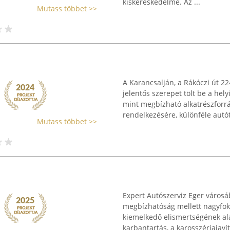
kiskereskedelme. Az ...
Mutass többet >>
A Karancsalján, a Rákóczi út 2
jelentős szerepet tölt be a he
mint megbízható alkatrészforrás
rendelkezésére, különféle autót
Mutass többet >>
Expert Autószerviz Eger városáb
megbízhatóság mellett nagyfokú
kiemelkedő elismertségének ala
karbantartás, a karosszériajavítá