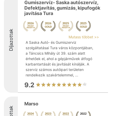
Gumiszervíz- Saska autószervíz,
Defektjavítás, gumizás, kipufogók
javítása Tura
Díjazottak
Mutass többet >>
A Saska Autó- és Gumiszerviz
szolgáltatásai Tura város központjában,
a Táncsics Mihály út 39. szám alatt
érhetőek el, ahol a gépjárművek átfogó
karbantartását és javítását kínálják. A
szerviz számos autóipari területen
rendelkezik szakértelemmel, ...
9.2
Marso