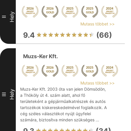
Hely
II
Mutass többet >>
9.4
(66)
Muzs-Ker Kft.
Mutass többet >>
Muzs-Ker Kft. 2003 óta van jelen Dömsödön,
Hely
III
a Thököly út 4. szám alatt, ahol fő
területeként a gépjárműalkatrészek és autós
tartozékok kiskereskedelmével foglalkozik. A
cég széles választékot nyújt ügyfelei
számára, biztosítva minden szükséges ...