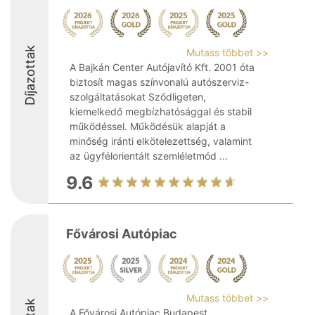
Díjazottak
Mutass többet >>
A Bajkán Center Autójavító Kft. 2001 óta
biztosít magas színvonalú autószerviz-
szolgáltatásokat Sződligeten,
kiemelkedő megbízhatósággal és stabil
működéssel. Működésük alapját a
minőség iránti elkötelezettség, valamint
az ügyfélorientált szemléletmód ...
9.6
Fővárosi Autópiac
Mutass többet >>
A Fővárosi Autópiac Budapest