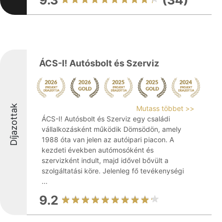
9.3
(34)
ÁCS-I! Autósbolt és Szerviz
Díjazottak
Mutass többet >>
ÁCS-I! Autósbolt és Szerviz egy családi
vállalkozásként működik Dömsödön, amely
1988 óta van jelen az autóipari piacon. A
kezdeti években autómosóként és
szervizként indult, majd idővel bővült a
szolgáltatási köre. Jelenleg fő tevékenységi
...
9.2