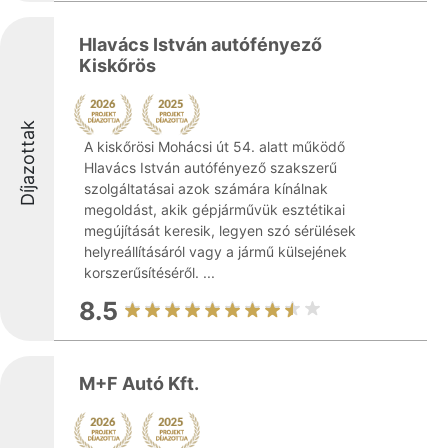
Hlavács István autófényező
Kiskőrös
Díjazottak
A kiskőrösi Mohácsi út 54. alatt működő
Hlavács István autófényező szakszerű
szolgáltatásai azok számára kínálnak
megoldást, akik gépjárművük esztétikai
megújítását keresik, legyen szó sérülések
helyreállításáról vagy a jármű külsejének
korszerűsítéséről. ...
8.5
M+F Autó Kft.