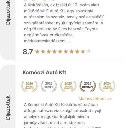
Díjazottak
A Kiskőrösön, az Izsáki út 13. szám alatt
működő M+F Autó Kft. egy sokoldalú
autószalon és szerviz, amely széles skálájú
szolgáltatásokat nyújt ügyfelei számára. A
cég fő területe az új és használt Toyota
gépjárművek értékesítése,
márkakereskedésként ...
8.7
Kornóczi Autó Kft
Díjazottak
Mutass többet >>
A Kornóczi Autó Kft Kiskőrös városában
átfogó autószerviz szolgáltatásokat nyújt,
amelyek magukba foglalják mind a
járműjavítást, mind a rendszeres