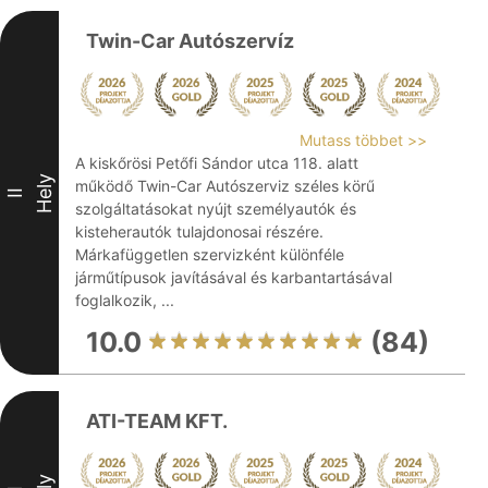
Twin-Car Autószervíz
Mutass többet >>
A kiskőrösi Petőfi Sándor utca 118. alatt
Hely
működő Twin-Car Autószerviz széles körű
II
szolgáltatásokat nyújt személyautók és
kisteherautók tulajdonosai részére.
Márkafüggetlen szervizként különféle
járműtípusok javításával és karbantartásával
foglalkozik, ...
10.0
(84)
ATI-TEAM KFT.