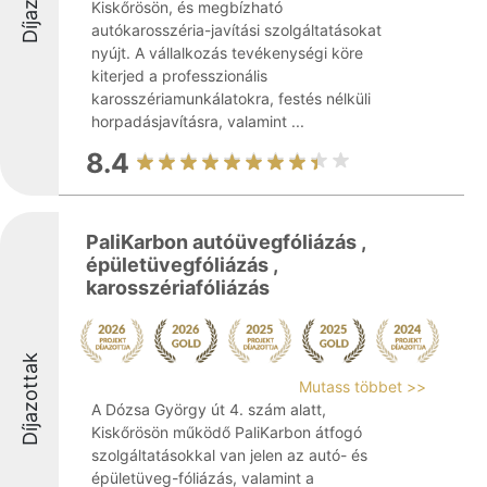
Kiskőrösön, és megbízható
autókarosszéria-javítási szolgáltatásokat
nyújt. A vállalkozás tevékenységi köre
kiterjed a professzionális
karosszériamunkálatokra, festés nélküli
horpadásjavításra, valamint ...
8.4
PaliKarbon autóüvegfóliázás ,
épületüvegfóliázás ,
karosszériafóliázás
Díjazottak
Mutass többet >>
A Dózsa György út 4. szám alatt,
Kiskőrösön működő PaliKarbon átfogó
szolgáltatásokkal van jelen az autó- és
épületüveg-fóliázás, valamint a