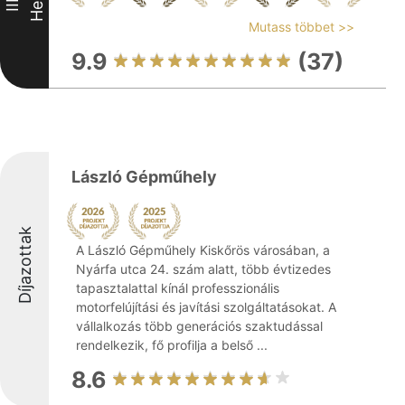
Hely
III
Mutass többet >>
9.9
(37)
László Gépműhely
Díjazottak
A László Gépműhely Kiskőrös városában, a
Nyárfa utca 24. szám alatt, több évtizedes
tapasztalattal kínál professzionális
motorfelújítási és javítási szolgáltatásokat. A
vállalkozás több generációs szaktudással
rendelkezik, fő profilja a belső ...
8.6