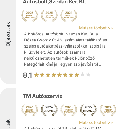
Autósbolt,Szedán Ker. Bt.
Díjazottak
Mutass többet >>
A kiskőrösi Autósbolt, Szedán Ker. Bt. a
Dózsa György út 46. szám alatt található és
széles autóalkatrész-választékkal szolgálja
ki ügyfeleit. Az autósok számára
nélkülözhetetlen termékek különböző
kategóriáit kínálja, legyen szó javításról ...
8.1
TM Autószervíz
Mutass többet >>
A kiskőrösi Izsáki út 13. alatt működő TM