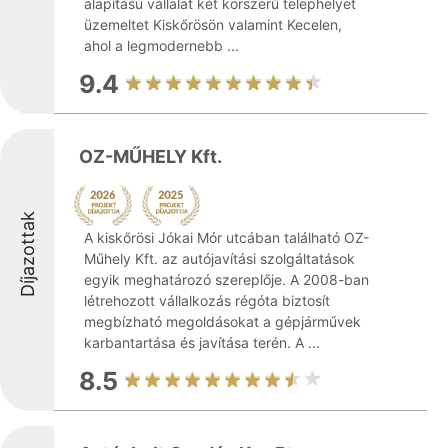
alapítású vállalat két korszerű telephelyet
üzemeltet Kiskőrösön valamint Kecelen,
ahol a legmodernebb ...
9.4
OZ-MŰHELY Kft.
Díjazottak
A kiskőrösi Jókai Mór utcában található OZ-
Műhely Kft. az autójavítási szolgáltatások
egyik meghatározó szereplője. A 2008-ban
létrehozott vállalkozás régóta biztosít
megbízható megoldásokat a gépjárművek
karbantartása és javítása terén. A ...
8.5