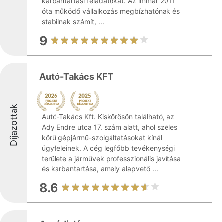
karbantartási feladatokat. Az immár 2011
óta működő vállalkozás megbízhatónak és
stabilnak számít, ...
9
Autó-Takács KFT
Díjazottak
Autó-Takács Kft. Kiskőrösön található, az
Ady Endre utca 17. szám alatt, ahol széles
körű gépjármű-szolgáltatásokat kínál
ügyfeleinek. A cég legfőbb tevékenységi
területe a járművek professzionális javítása
és karbantartása, amely alapvető ...
8.6