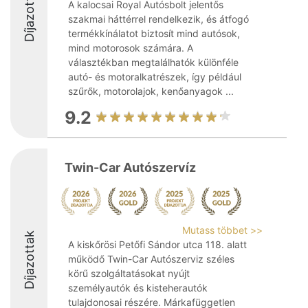
Díjazottak
A kalocsai Royal Autósbolt jelentős
szakmai háttérrel rendelkezik, és átfogó
termékkínálatot biztosít mind autósok,
mind motorosok számára. A
választékban megtalálhatók különféle
autó- és motoralkatrészek, így például
szűrők, motorolajok, kenőanyagok ...
9.2
Twin-Car Autószervíz
Mutass többet >>
Díjazottak
A kiskőrösi Petőfi Sándor utca 118. alatt
működő Twin-Car Autószerviz széles
körű szolgáltatásokat nyújt
személyautók és kisteherautók
tulajdonosai részére. Márkafüggetlen