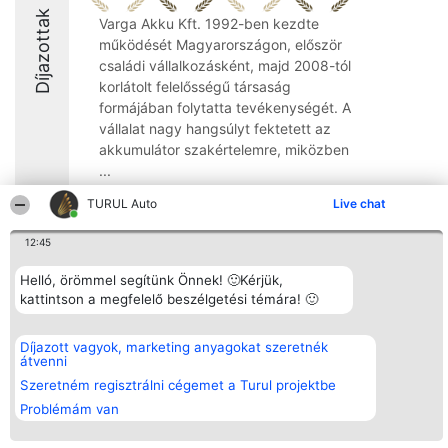
Díjazottak
Varga Akku Kft. 1992-ben kezdte
működését Magyarországon, először
családi vállalkozásként, majd 2008-tól
korlátolt felelősségű társaság
formájában folytatta tevékenységét. A
vállalat nagy hangsúlyt fektetett az
akkumulátor szakértelemre, miközben
...
9.7
TURUL Auto
Live chat
12:45
Rangsorszervező
Népszavazás
Elérhetőség
Helló, örömmel segítünk Önnek! 🙂Kérjük,
SC Beautiful Company S.R.L.
Nyertesek
Elérhetőség
kattintson a megfelelő beszélgetési témára! 🙂
Bulevardul Aleea Timișul De
Az összes
Sus Nr. 2, Bl. A30, Sc. A, Et.
díjazottak
4, Ap. 13
listája
Díjazott vagyok, marketing anyagokat szeretnék
Bukarest 53-238
Szabályok
átvenni
Adószám 36737675
Státusz
tel: +363 033 425 71
Szeretném regisztrálni cégemet a Turul projektbe
Polityka
Prywatności
Problémám van