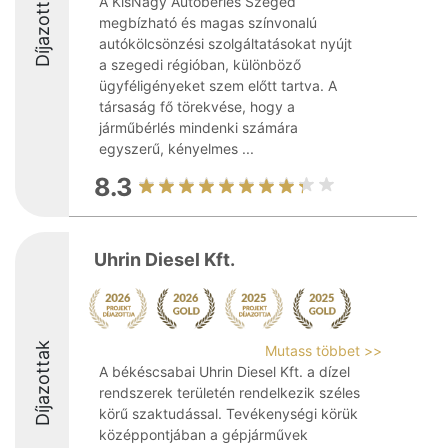
Díjazottak
A KisNagy Autóbérlés Szeged
megbízható és magas színvonalú
autókölcsönzési szolgáltatásokat nyújt
a szegedi régióban, különböző
ügyféligényeket szem előtt tartva. A
társaság fő törekvése, hogy a
járműbérlés mindenki számára
egyszerű, kényelmes ...
8.3
Uhrin Diesel Kft.
Díjazottak
Mutass többet >>
A békéscsabai Uhrin Diesel Kft. a dízel
rendszerek területén rendelkezik széles
körű szaktudással. Tevékenységi körük
középpontjában a gépjárművek