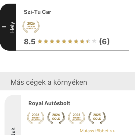
Szi-Tu Car
Hely
II
8.5
(6)
Más cégek a környéken
Royal Autósbolt
Mutass többet >>