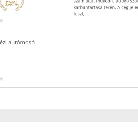
szám alatt működik, átfogó szo
karbantartása terén. A cég jele
teszi, ...
kézi autómosó