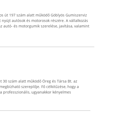
jos út 197 szám alatt működő Göblyös Gumiszerviz
t nyújt autósok és motorosok részére. A vállalkozás
z autó- és motorgumik szerelése, javítása, valamint
út 30 szám alatt működő Öreg és Társa Bt. az
 megbízható szereplője. Fő célkitűzése, hogy a
 professzionális, ugyanakkor kényelmes