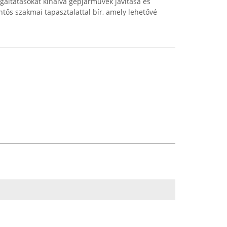
lgáltatásokat kínálva gépjárművek javítása és
ntős szakmai tapasztalattal bír, amely lehetővé