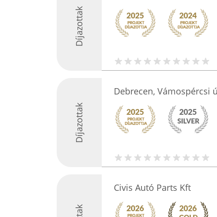
Díjazottak
Debrecen, Vámospércsi ú
Díjazottak
Civis Autó Parts Kft