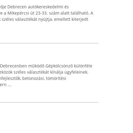
lője Debrecen autókereskedelmi és
e a Mikepércsi út 23-33. szám alatt található. A
 széles választékát nyújtja, emellett kiterjedt
tt Debrecenben működő Gépkölcsönző különféle
zök széles választékát kínálja ügyfeleinek.
fejlesztők, betonozási, tömörítési
rn ...