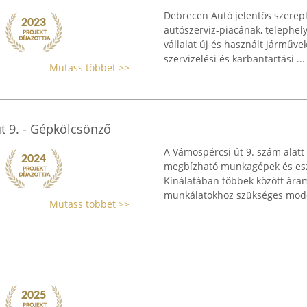
Debrecen Autó jelentős szerep
autószerviz-piacának, telephely
vállalat új és használt járművek
szervizelési és karbantartási ...
Mutass többet >>
t 9. - Gépkölcsönző
A Vámospércsi út 9. szám ala
megbízható munkagépek és eszkö
Kínálatában többek között áram
munkálatokhoz szükséges mode
Mutass többet >>