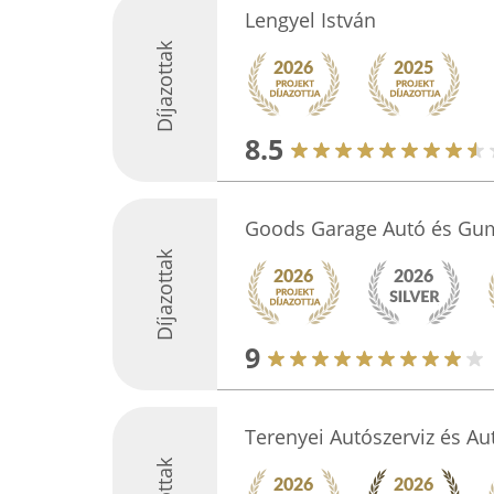
Lengyel István
Díjazottak
8.5
Goods Garage Autó és Gumi
Díjazottak
9
Terenyei Autószerviz és Au