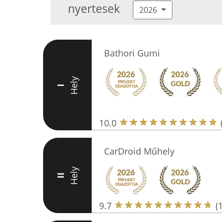
nyertesek
2026
Bathori Gumi
Hely
I
10.0
CarDroid Műhely
Hely
II
9.7
(