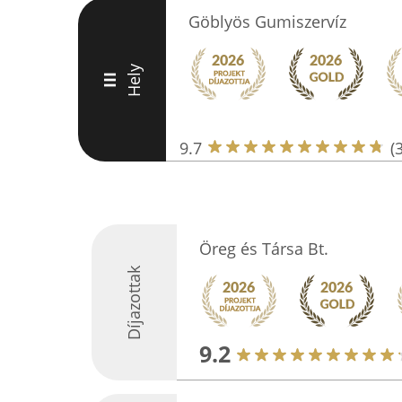
Göblyös Gumiszervíz
Hely
III
9.7
(
Öreg és Társa Bt.
Díjazottak
9.2