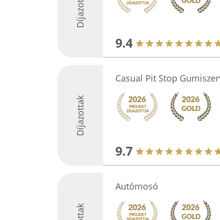
Díjazottak
9.4
Casual Pit Stop Gumiszer
Díjazottak
9.7
Autómosó