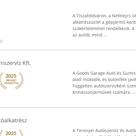
A Tiszaföldváron, a Nefelejcs ú
alkatrészüzlet a gépjármű-karba
szakértelemmel rendelkezik. A 
az autók, mind ...
szervíz Kft.
A Goods Garage Autó és Gumisze
alatt működik, és különféle javí
Független autószervizként sze
kishaszonjárművek számára ...
tóalkatrész
A Terenyei Autószerviz és Autóa