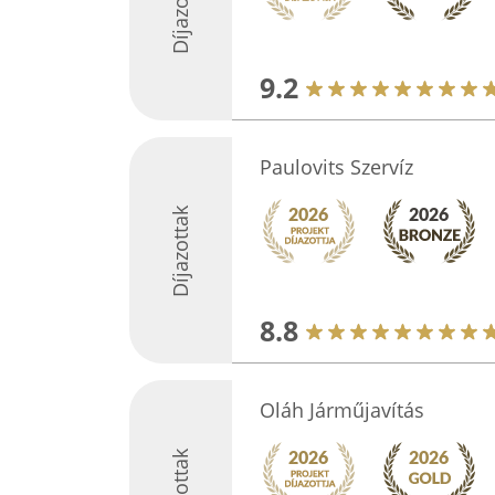
Díjazottak
9.2
Paulovits Szervíz
Díjazottak
8.8
Oláh Járműjavítás
Díjazottak