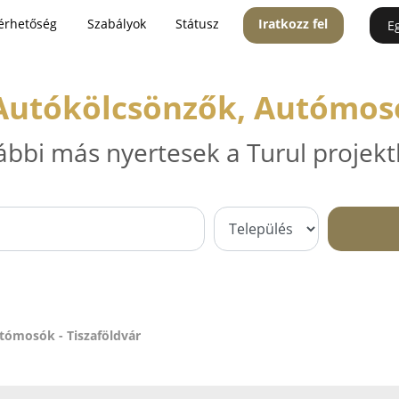
érhetőség
Szabályok
Státusz
Iratkozz fel
E
Autókölcsönzők, Autómosó
ábbi más nyertesek a Turul projekt
tómosók - Tiszaföldvár