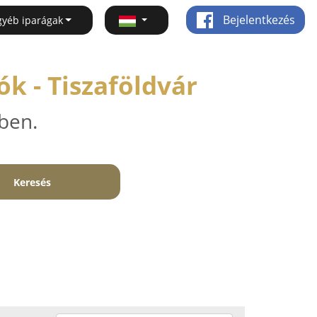
Bejelentkezés
gyéb iparágak
k - Tiszaföldvár
ben.
Keresés