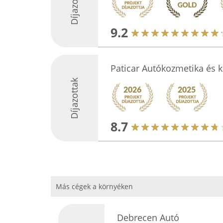
Díjazottak
9.2
Paticar Autókozmetika és 
Díjazottak
8.7
Más cégek a környéken
Debrecen Autó