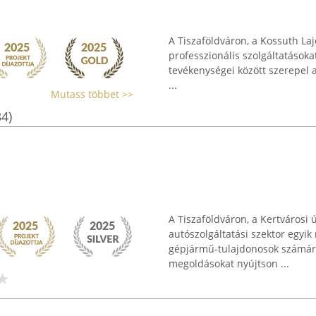
A Tiszaföldváron, a Kossuth La
professzionális szolgáltatásoka
tevékenységei között szerepel a
...
Mutass többet >>
34)
A Tiszaföldváron, a Kertvárosi 
autószolgáltatási szektor egyik
gépjármű-tulajdonosok számára
megoldásokat nyújtson ...