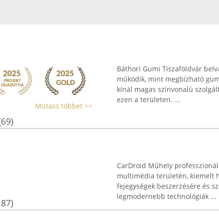
Báthori Gumi Tiszaföldvár belv
működik, mint megbízható gumi
kínál magas színvonalú szolgá
ezen a területen. ...
Mutass többet >>
(69)
CarDroid Műhely professzionális
multimédia területén, kiemelt 
fejegységek beszerzésére és sza
legmodernebb technológiák ...
187)