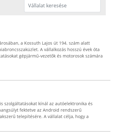
árosában, a Kossuth Lajos út 194. szám alatt
abroncsszaküzlet. A vállalkozás hosszú évek óta
ltatásokat gépjármű-vezetők és motorosok számára
 szolgáltatásokat kínál az autóelektronika és
hangsúlyt fektetve az Android rendszerű
kszerű telepítésére. A vállalat célja, hogy a