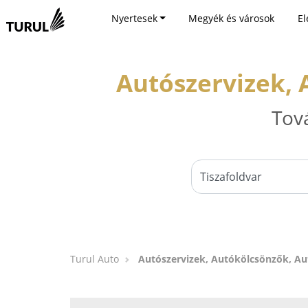
Nyertesek
Megyék és városok
El
Autószervizek, 
Tov
Turul Auto
Autószervizek, Autókölcsönzők, Au